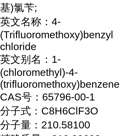
基)氯苄;
英文名称：4-
(Trifluoromethoxy)benzyl
chloride
英文别名：1-
(chloromethyl)-4-
(trifluoromethoxy)benzene
CAS号：65796-00-1
分子式：C8H6ClF3O
分子量：210.58100