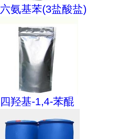
六氨基苯(3盐酸盐)
四羟基-1,4-苯醌