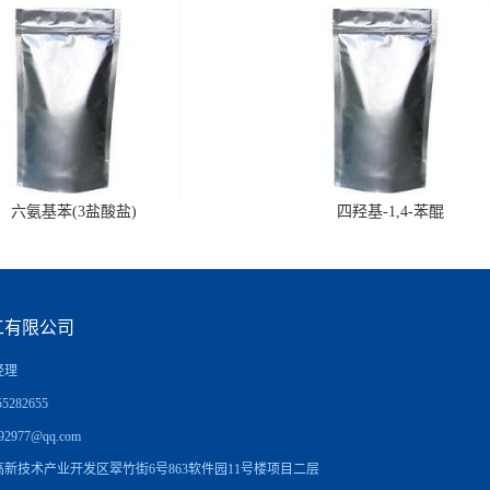
六氨基苯(3盐酸盐)
四羟基-1,4-苯醌
工有限公司
经理
5282655
92977@qq.com
新技术产业开发区翠竹街6号863软件园11号楼项目二层