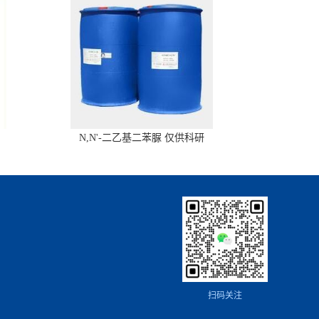
N,N'-二乙基二苯脲 仅供科研
扫码关注