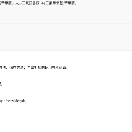
苯甲醛; α,α,α-三氟茴香醛; 4-(三氟甲氧基)苯甲醛;
方法、储存方法；希望对您的使用有所帮助。
;
-4 benzaldehyde;