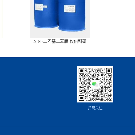
N,N'-二乙基二苯脲 仅供科研
扫码关注