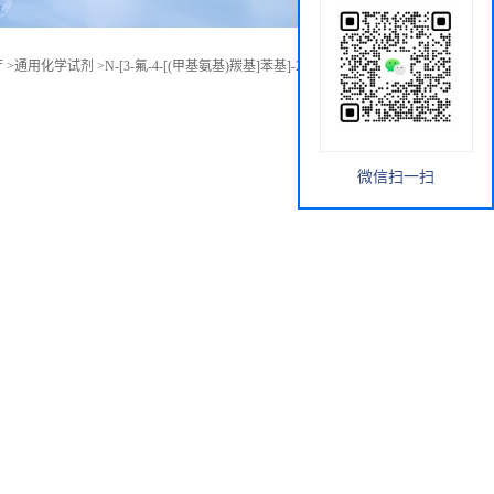
厅
>
通用化学试剂
>
N-[3-氟-4-[(甲基氨基)羰基]苯基]-2-甲基-丙氨酸甲酯
微信扫一扫