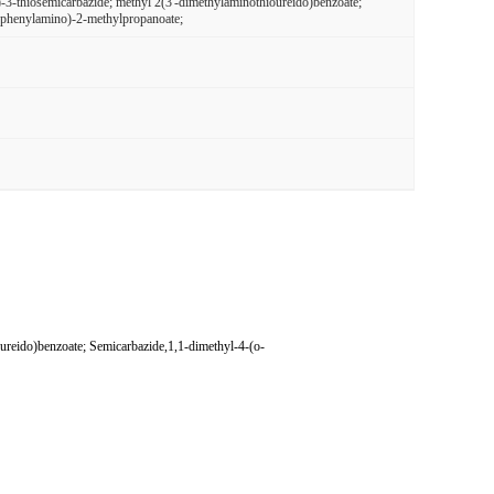
3-thiosemicarbazide; methyl 2(3'-dimethylaminothioureido)benzoate;
)phenylamino)-2-methylpropanoate;
eido)benzoate; Semicarbazide,1,1-dimethyl-4-(o-