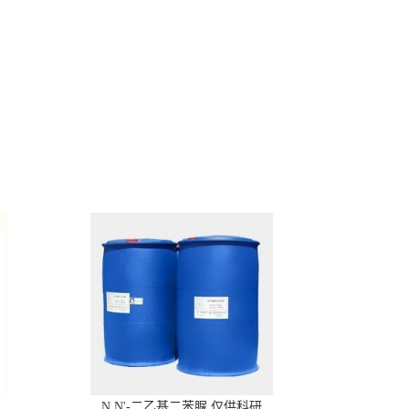
N,N'-二乙基二苯脲 仅供科研