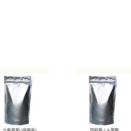
六氨基苯(3盐酸盐)
四羟基-1,4-苯醌