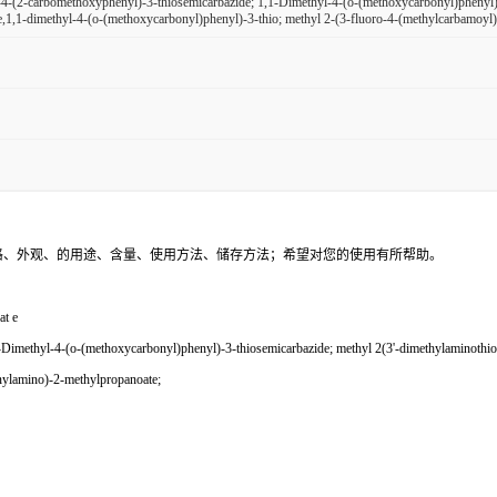
4-(2-carbomethoxyphenyl)-3-thiosemicarbazide; 1,1-Dimethyl-4-(o-(methoxycarbonyl)phenyl)-
,1,1-dimethyl-4-(o-(methoxycarbonyl)phenyl)-3-thio; methyl 2-(3-fluoro-4-(methylcarbamoyl
格、外观、的用途、含量、使用方法、储存方法；希望对您的使用有所帮助。
t e
thyl-4-(o-(methoxycarbonyl)phenyl)-3-thiosemicarbazide; methyl 2(3'-dimethylaminothiour
nylamino)-2-methylpropanoate;