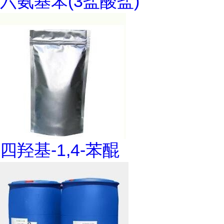
六氨基苯(3盐酸盐)
四羟基-1,4-苯醌