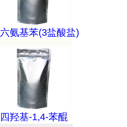
六氨基苯(3盐酸盐)
四羟基-1,4-苯醌