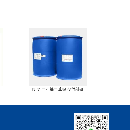
N,N'-二乙基二苯脲 仅供科研