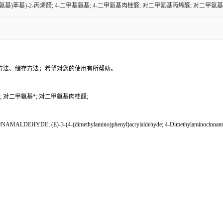
甲基氨基)苯基)-2-丙烯醛; 4-二甲基氨基; 4-二甲氨基肉桂醛; 对二甲氨基丙烯醛; 对二甲氨
方法、储存方法；希望对您的使用有所帮助。
桂醛; 对二甲氨基*; 对二甲氨基肉桂醛;
MALDEHYDE; (E)-3-(4-(dimethylamino)phenyl)acrylaldehyde; 4-Dimethylaminoc