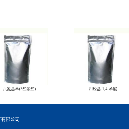
六氨基苯(3盐酸盐)
四羟基-1,4-苯醌
工有限公司