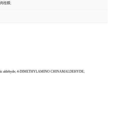
基肉桂醛;
innamic aldehyde; 4-DIMETHYLAMINO CHINAMALDEHYDE;