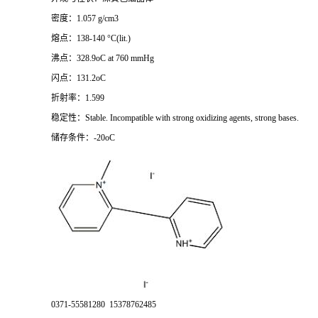
密度：1.057 g/cm3
熔点：138-140 °C(lit.)
沸点：328.9oC at 760 mmHg
闪点：131.2oC
折射率：1.599
稳定性：Stable. Incompatible with strong oxidizing agents, strong bases.
储存条件：-20oC
0371-55581280 15378762485