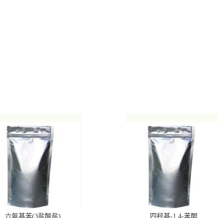
六氨基苯(3盐酸盐)
四羟基-1,4-苯醌