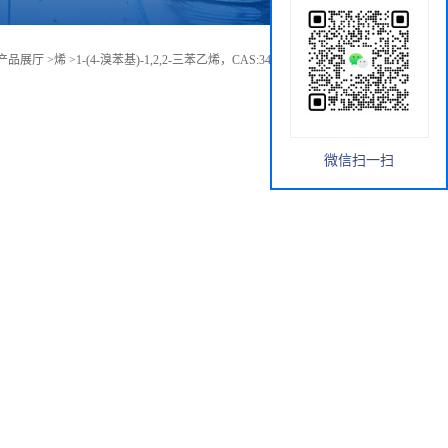
产品展厅
>
烯
>
1-(4-溴苯基)-1,2,2-三苯乙烯，CAS:34699-28-0,现货供应
微信扫一扫