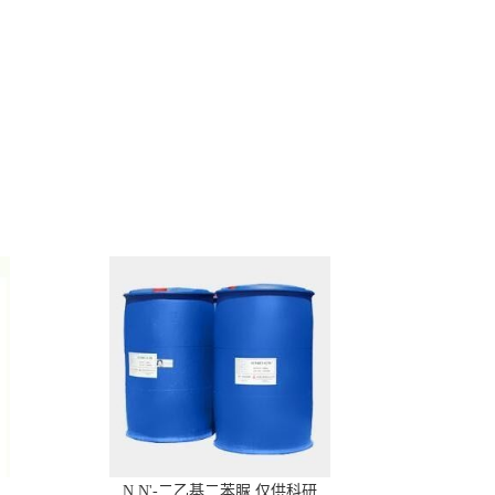
N,N'-二乙基二苯脲 仅供科研