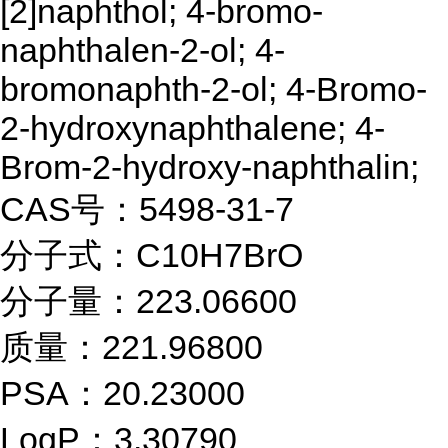
[2]naphthol; 4-bromo-
naphthalen-2-ol; 4-
bromonaphth-2-ol; 4-Bromo-
2-hydroxynaphthalene; 4-
Brom-2-hydroxy-naphthalin;
CAS号：5498-31-7
分子式：C10H7BrO
分子量：223.06600
质量：221.96800
PSA：20.23000
LogP：3.30790