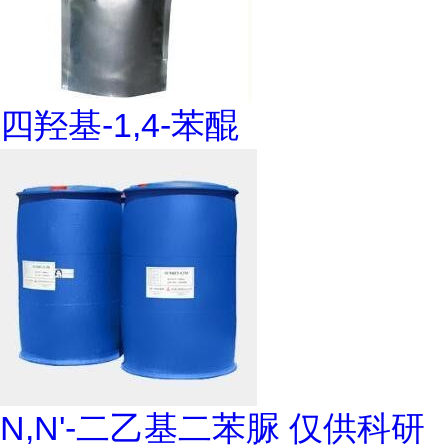
四羟基-1,4-苯醌
N,N'-二乙基二苯脲 仅供科研