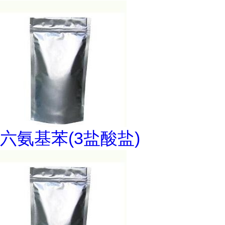
六氨基苯(3盐酸盐)