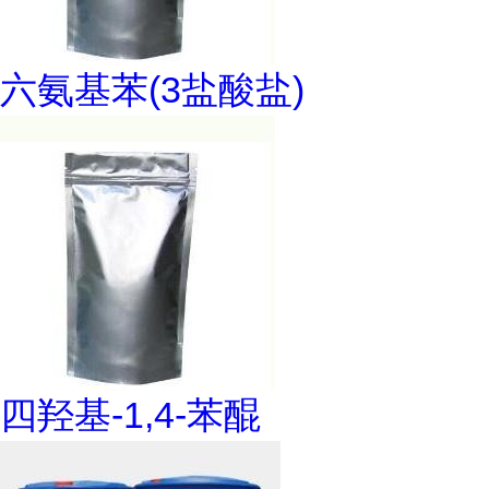
六氨基苯(3盐酸盐)
四羟基-1,4-苯醌