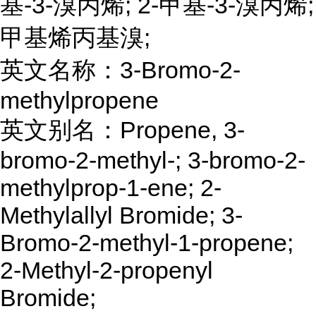
基-3-溴丙烯; 2-甲基-3-溴丙烯;
甲基烯丙基溴;
英文名称：3-Bromo-2-
methylpropene
英文别名：Propene, 3-
bromo-2-methyl-; 3-bromo-2-
methylprop-1-ene; 2-
Methylallyl Bromide; 3-
Bromo-2-methyl-1-propene;
2-Methyl-2-propenyl
Bromide;