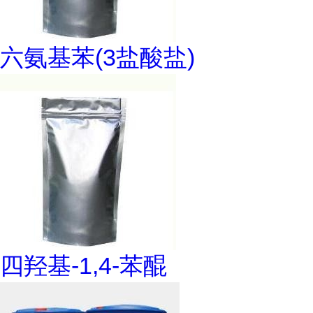
六氨基苯(3盐酸盐)
四羟基-1,4-苯醌