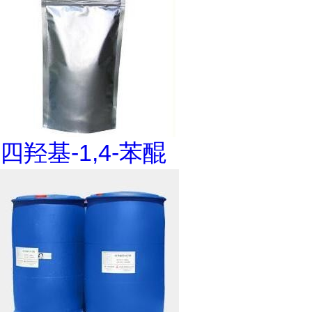
四羟基-1,4-苯醌