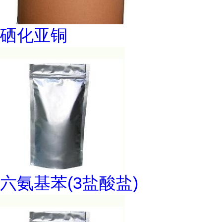
硒化亚铜
六氨基苯(3盐酸盐)