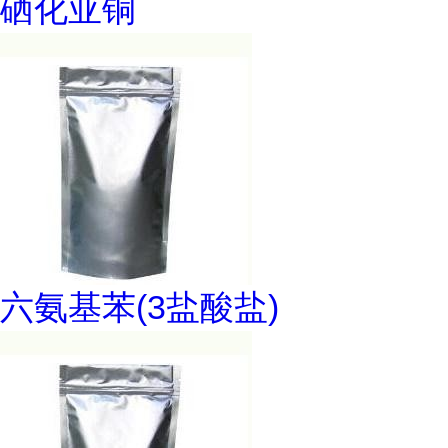
硒化亚铜
六氨基苯(3盐酸盐)