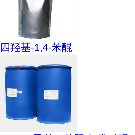
四羟基-1,4-苯醌