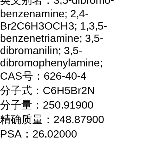
英文别名：3,5-dibromo-
benzenamine; 2,4-
Br2C6H3OCH3; 1,3,5-
benzenetriamine; 3,5-
dibromanilin; 3,5-
dibromophenylamine;
CAS号：626-40-4
分子式：C6H5Br2N
分子量：250.91900
精确质量：248.87900
PSA：26.02000