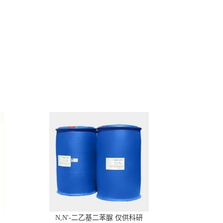
N,N'-二乙基二苯脲 仅供科研