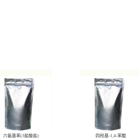
六氨基苯(3盐酸盐)
四羟基-1,4-苯醌