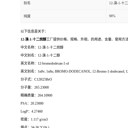
别名
12-溴-1-十
98%
纯度
以下信息是关于：
12-溴-1-十二烷醇
工厂提供价格、规格、外观、的用途、含量、使用方
中文名称：12-溴-1-十二烷醇
中文别名：12-溴-1-十二醇
英文名称：12-bromododecan-1-ol
英文别名：1n8v; 1n8u; BROMO-DODECANOL; 12-Bromo-1-dodecanol; 12-
分子式：C12H25BrO
分子量：265.23000
精确质量：264.10900
PSA：20.23000
LogP：4.27460
密度：1.117 g/cm3
熔点：34-36 °C(lit.)