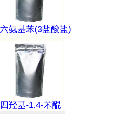
六氨基苯(3盐酸盐)
四羟基-1,4-苯醌