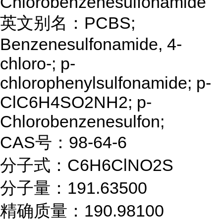
Chlorobenzenesulfonamide
英文别名：PCBS;
Benzenesulfonamide, 4-
chloro-; p-
chlorophenylsulfonamide; p-
ClC6H4SO2NH2; p-
Chlorobenzenesulfon;
CAS号：98-64-6
分子式：C6H6ClNO2S
分子量：191.63500
精确质量：190.98100