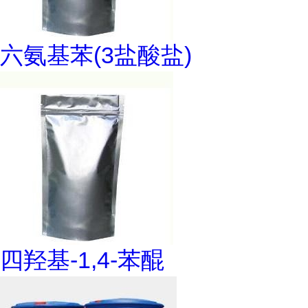
六氨基苯(3盐酸盐)
四羟基-1,4-苯醌