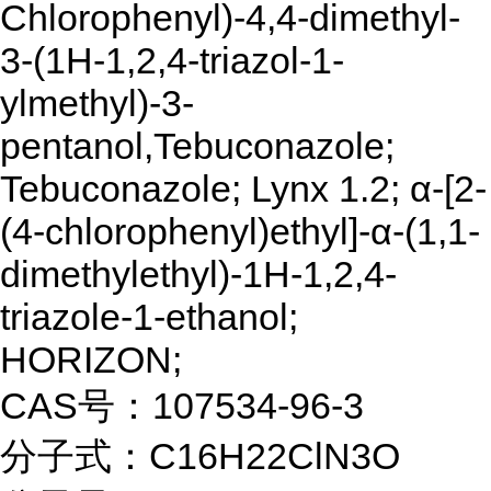
Chlorophenyl)-4,4-dimethyl-
3-(1H-1,2,4-triazol-1-
ylmethyl)-3-
pentanol,Tebuconazole;
Tebuconazole; Lynx 1.2; α-[2-
(4-chlorophenyl)ethyl]-α-(1,1-
dimethylethyl)-1H-1,2,4-
triazole-1-ethanol;
HORIZON;
CAS号：107534-96-3
分子式：C16H22ClN3O