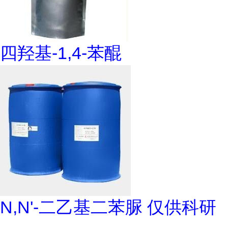
四羟基-1,4-苯醌
N,N'-二乙基二苯脲 仅供科研