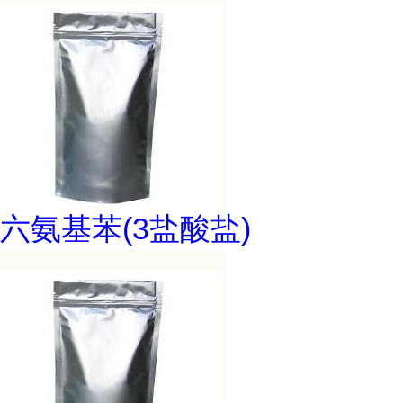
六氨基苯(3盐酸盐)