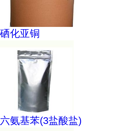
硒化亚铜
六氨基苯(3盐酸盐)