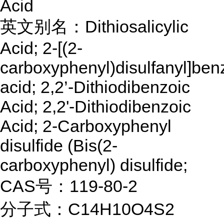
Acid
英文别名：Dithiosalicylic
Acid; 2-[(2-
carboxyphenyl)disulfanyl]ben
acid; 2,2’-Dithiodibenzoic
Acid; 2,2'-Dithiodibenzoic
Acid; 2-Carboxyphenyl
disulfide (Bis(2-
carboxyphenyl) disulfide;
CAS号：119-80-2
分子式：C14H10O4S2