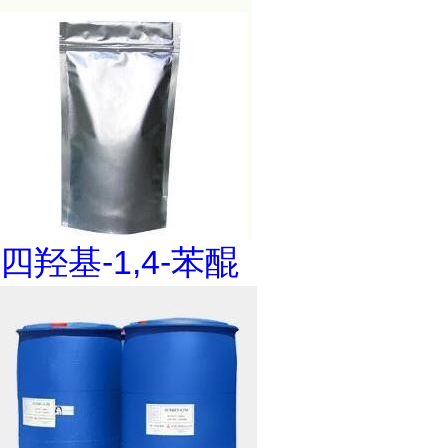
四羟基-1,4-苯醌