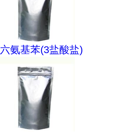
六氨基苯(3盐酸盐)