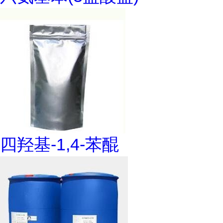
四羟基-1,4-苯醌