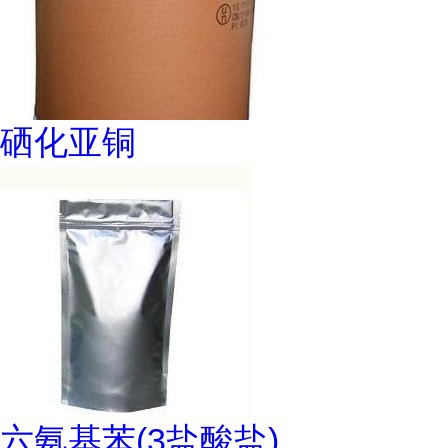
硒化亚铜
六氨基苯(3盐酸盐)