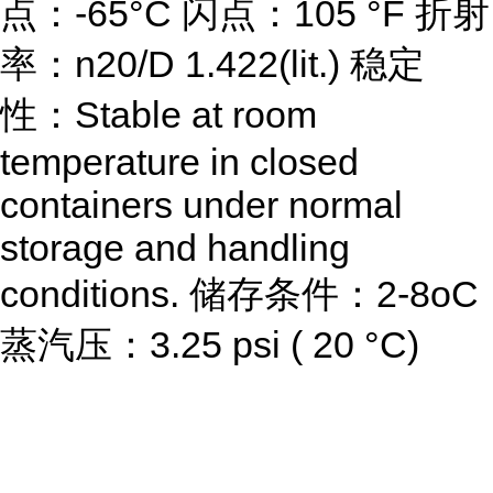
点：-65°C 闪点：105 °F 折射
率：n20/D 1.422(lit.) 稳定
性：Stable at room
temperature in closed
containers under normal
storage and handling
conditions. 储存条件：2-8oC
蒸汽压：3.25 psi ( 20 °C)
...