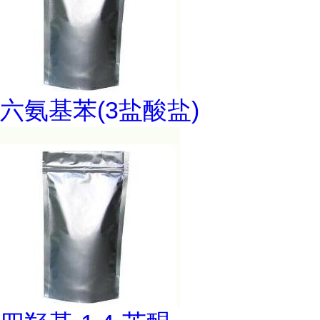
六氨基苯(3盐酸盐)