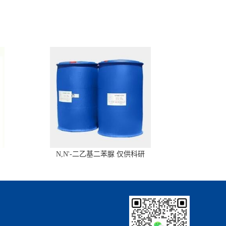
N,N'-二乙基二苯脲 仅供科研