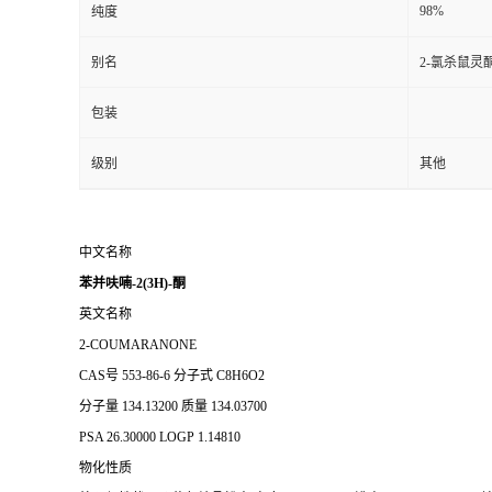
98%
纯度
别名
2-氯杀鼠灵
包装
级别
其他
中文名称
苯并呋喃-2(3H)-酮
英文名称
2-COUMARANONE
CAS号
553-86-6
分子式
C8H6O2
分子量
134.13200
质量
134.03700
PSA
26.30000
LOGP
1.14810
物化性质