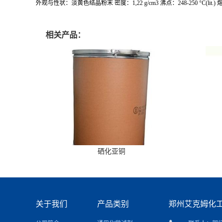
外观与性状：淡黄色结晶粉末 密度：1,22 g/cm3 沸点：248-250 °C(lit.) 熔点：
相关产品：
硒化亚铜
关于我们
产品类别
郑州艾克姆化