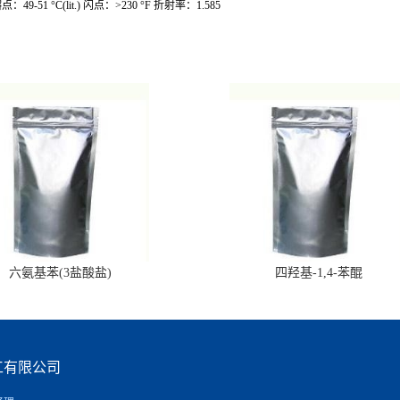
49-51 °C(lit.) 闪点：>230 °F 折射率：1.585
六氨基苯(3盐酸盐)
四羟基-1,4-苯醌
工有限公司