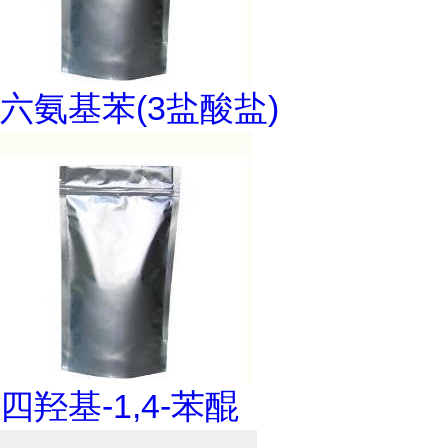
六氨基苯(3盐酸盐)
四羟基-1,4-苯醌