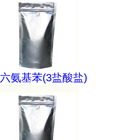
六氨基苯(3盐酸盐)