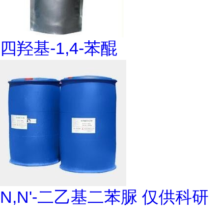
四羟基-1,4-苯醌
N,N'-二乙基二苯脲 仅供科研