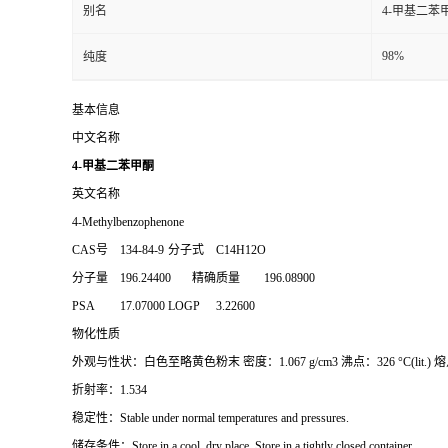
别名
4-甲基二苯
98%
纯度
基本信息
中文名称
4-甲基二苯甲酮
英文名称
4-Methylbenzophenone
CAS号
134-84-9
分子式
C14H12O
分子量
196.24400
精确质量
196.08900
PSA
17.07000
LOGP
3.22600
物化性质
外观与性状：白色至略黄色粉末 密度：1.067 g/cm3 沸点：326 °C(lit.) 熔点：56
折射率：1.534
稳定性：Stable under normal temperatures and pressures.
储存条件：Store in a cool, dry place. Store in a tightly closed container.