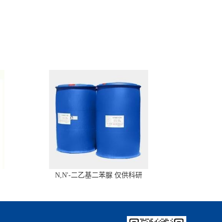
N,N'-二乙基二苯脲 仅供科研