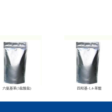
六氨基苯(3盐酸盐)
四羟基-1,4-苯醌