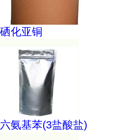
硒化亚铜
六氨基苯(3盐酸盐)