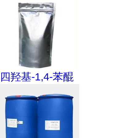
四羟基-1,4-苯醌