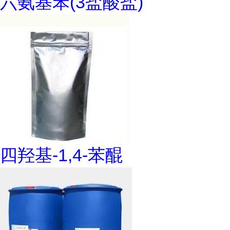
六氨基苯(3盐酸盐)
四羟基-1,4-苯醌