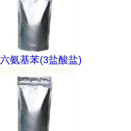
六氨基苯(3盐酸盐)