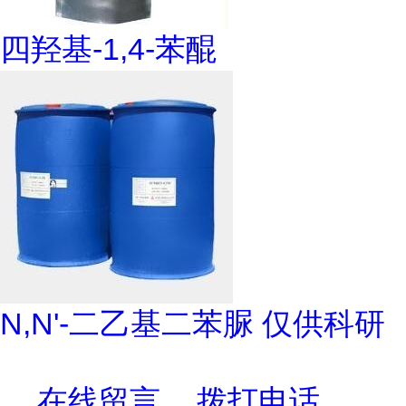
四羟基-1,4-苯醌
N,N'-二乙基二苯脲 仅供科研
在线留言
拨打电话