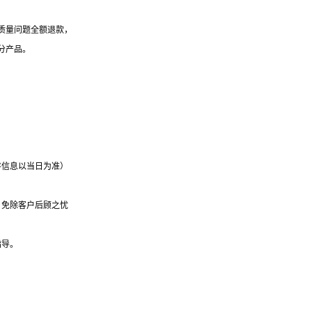
质量问题全额退款，
分产品。
存信息以当日为准）
，免除客户后顾之忧
指导。