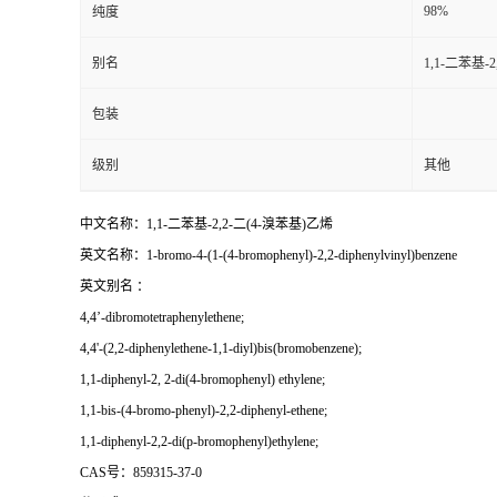
98%
纯度
别名
1,1-二苯基-
包装
级别
其他
中文名称：1,1-二苯基-2,2-二(4-溴苯基)乙烯
英文名称：1-bromo-4-(1-(4-bromophenyl)-2,2-diphenylvinyl)benzene
英文别名 ：
4,4’-dibromotetraphenylethene;
4,4'-(2,2-diphenylethene-1,1-diyl)bis(bromobenzene);
1,1-diphenyl-2, 2-di(4-bromophenyl) ethylene;
1,1-bis-(4-bromo-phenyl)-2,2-diphenyl-ethene;
1,1-diphenyl-2,2-di(p-bromophenyl)ethylene;
CAS号：859315-37-0