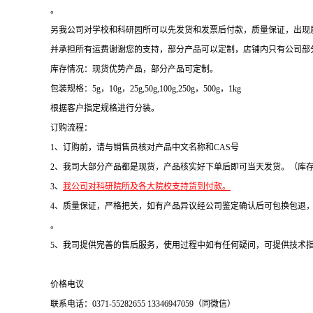
。
另我公司对学校和科研园所可以先发货和发票后付款，质量保证，出现
并承担所有运费谢谢您的支持，部分产品可以定制，店铺内只有公司部
库存情况：现货优势产品，部分产品可定制。
包装规格：5g，10g，25g,50g,100g,250g，500g，1kg
根据客户指定规格进行分装。
订购流程：
1、订购前，请与销售员核对产品中文名称和CAS号
2、我司大部分产品都是现货，产品核实好下单后即可当天发货。（库
3、
我公司对科研院所及各大院校支持货到付款。
4、质量保证，严格把关，如有产品异议经公司鉴定确认后可包换包退
。
5、我司提供完善的售后服务，使用过程中如有任何疑问，可提供技术
价格电议
联系电话：0371-55282655 13346947059（同微信）