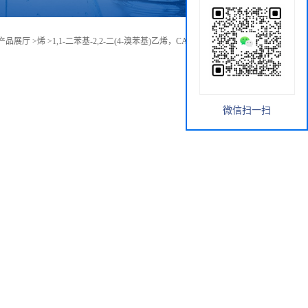
产品展厅
>
烯
>
1,1-二苯基-2,2-二(4-溴苯基)乙烯，CAS号：859315-37-0
微信扫一扫