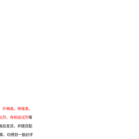
：
卟啉类，咪唑类，
化剂，有机硅试剂
等
格后发货，并随货配
位等，均得到一致好评