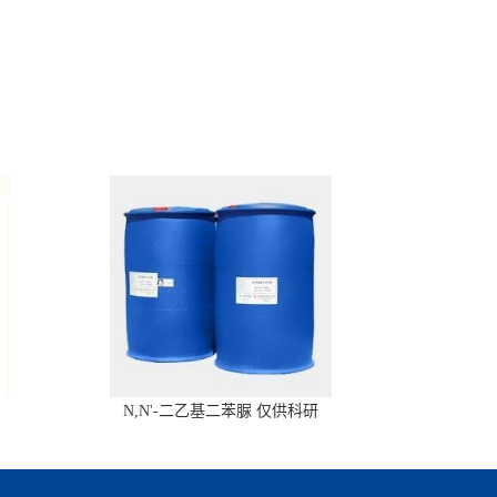
N,N'-二乙基二苯脲 仅供科研