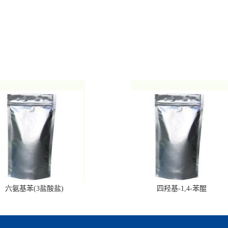
六氨基苯(3盐酸盐)
四羟基-1,4-苯醌