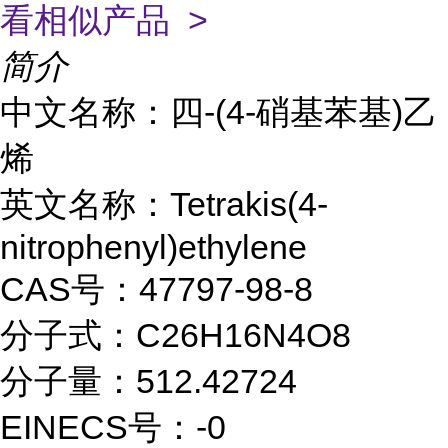
看相似产品 >
简介
中文名称：四-(4-硝基苯基)乙
烯
英文名称：Tetrakis(4-
nitrophenyl)ethylene
CAS号：47797-98-8
分子式：C26H16N4O8
分子量：512.42724
EINECS号：-0