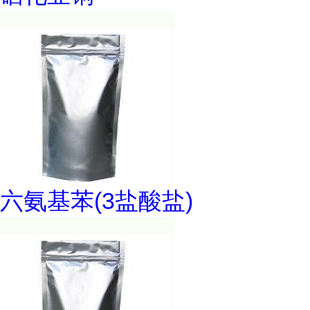
六氨基苯(3盐酸盐)