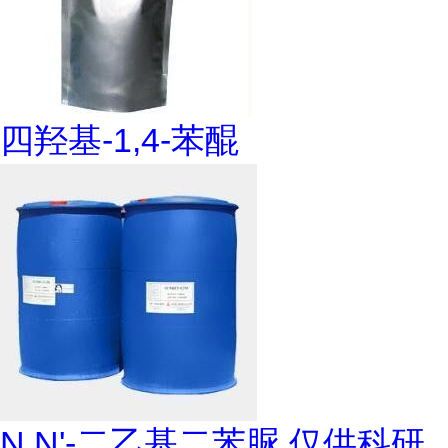
四羟基-1,4-苯醌
N,N'-二乙基二苯脲 仅供科研