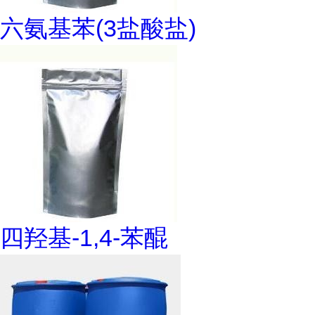
六氨基苯(3盐酸盐)
四羟基-1,4-苯醌