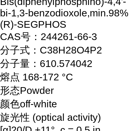
Bis(diphenylphosphino)-4,4'-
bi-1,3-benzodioxole,min.98%
(R)-SEGPHOS
CAS号：244261-66-3
分子式：C38H28O4P2
分子量：610.574042
熔点 168-172 °C
形态Powder
颜色off-white
旋光性 (optical activity)
[α]20/D +11°, c = 0.5 in