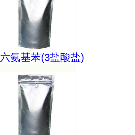
六氨基苯(3盐酸盐)