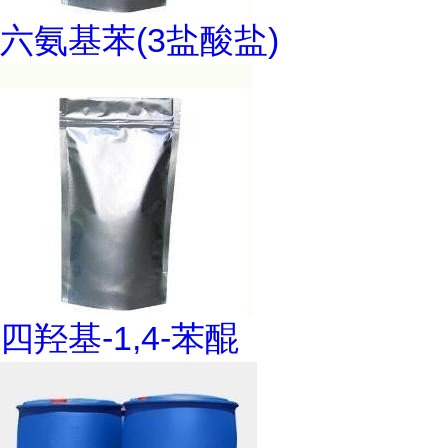
六氨基苯(3盐酸盐)
四羟基-1,4-苯醌