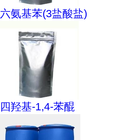
六氨基苯(3盐酸盐)
四羟基-1,4-苯醌