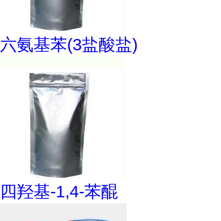
六氨基苯(3盐酸盐)
四羟基-1,4-苯醌