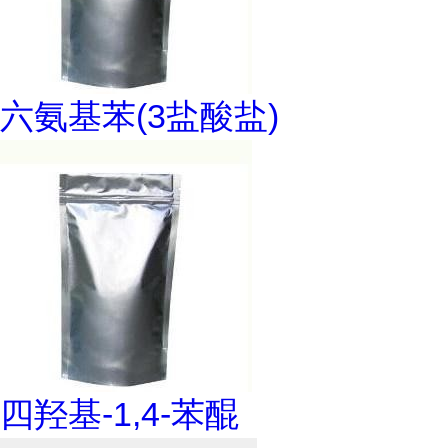
六氨基苯(3盐酸盐)
四羟基-1,4-苯醌