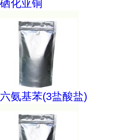
硒化亚铜
六氨基苯(3盐酸盐)