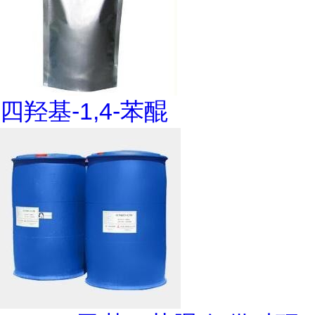
四羟基-1,4-苯醌