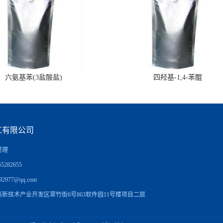
六氨基苯(3盐酸盐)
四羟基-1,4-苯醌
工有限公司
经理
5282655
92977@qq.com
新技术产业开发区翠竹街6号863软件园11号楼项目二层