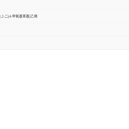
-1,2-二(4-甲氧基苯基]乙烯