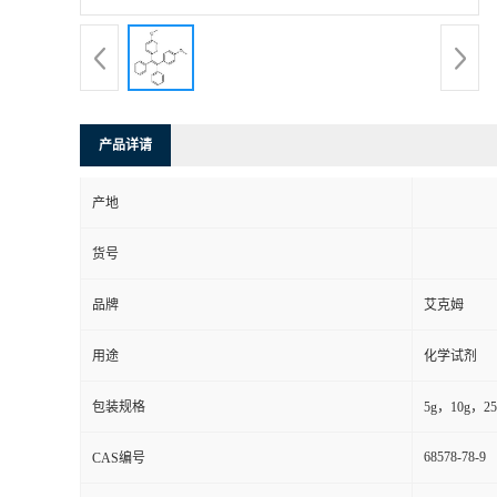
产品详请
产地
货号
品牌
艾克姆
用途
化学试剂
包装规格
5g，10g，25g
68578-78-9
CAS编号