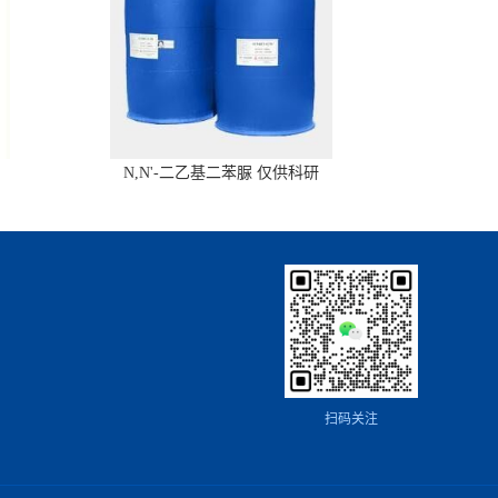
N,N'-二乙基二苯脲 仅供科研
扫码关注