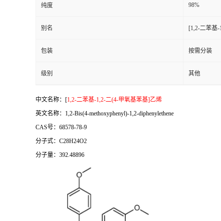
98%
纯度
别名
[1,2-二苯基
包装
按需分装
级别
其他
中文名称：[
1,2-二苯基-1,2-二(4-甲氧基苯基]乙烯
英文名称：1,2-Bis(4-methoxyphenyl)-1,2-diphenylethene
CAS号：68578-78-9
分子式：C28H24O2
分子量：392.48896