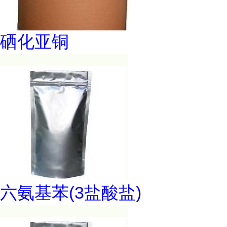
硒化亚铜
六氨基苯(3盐酸盐)