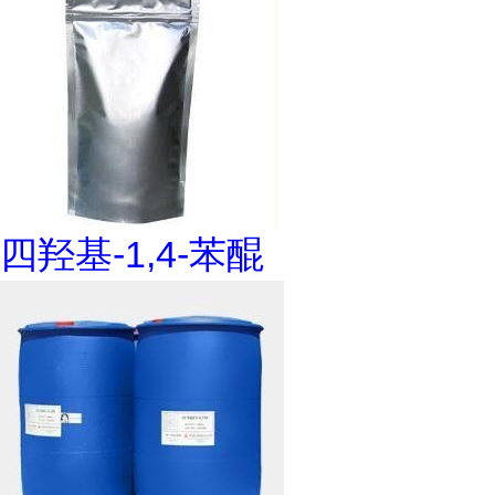
四羟基-1,4-苯醌