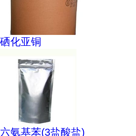
硒化亚铜
六氨基苯(3盐酸盐)