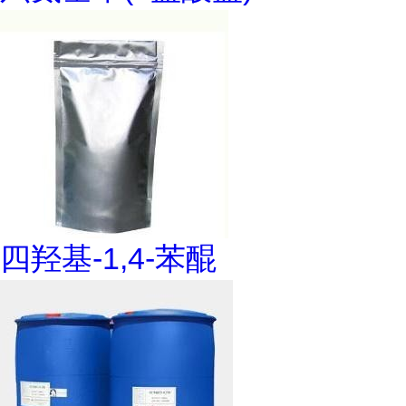
四羟基-1,4-苯醌