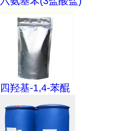
六氨基苯(3盐酸盐)
四羟基-1,4-苯醌