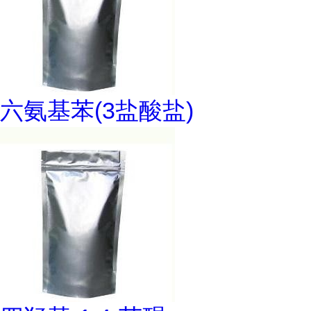
六氨基苯(3盐酸盐)