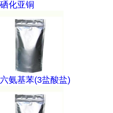
硒化亚铜
六氨基苯(3盐酸盐)