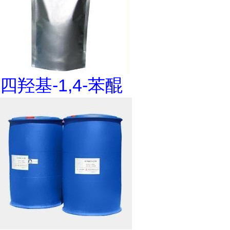
四羟基-1,4-苯醌