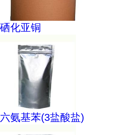
硒化亚铜
六氨基苯(3盐酸盐)