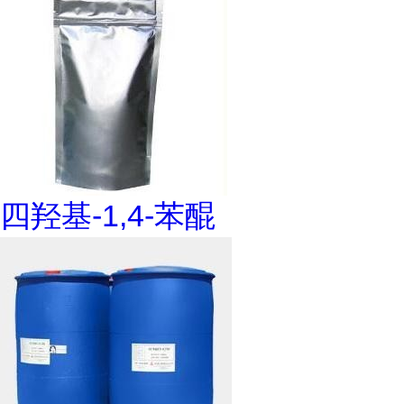
四羟基-1,4-苯醌