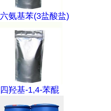
六氨基苯(3盐酸盐)
四羟基-1,4-苯醌