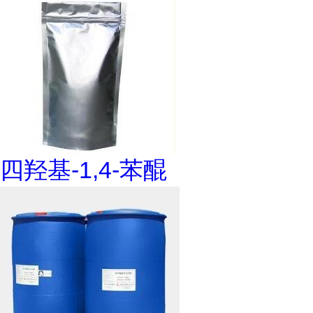
四羟基-1,4-苯醌