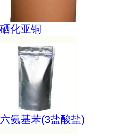
硒化亚铜
六氨基苯(3盐酸盐)