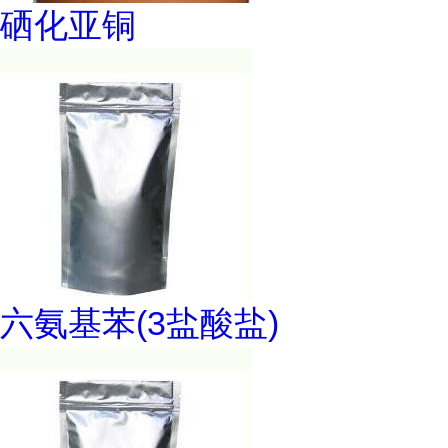
硒化亚铜
六氨基苯(3盐酸盐)