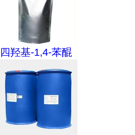
四羟基-1,4-苯醌