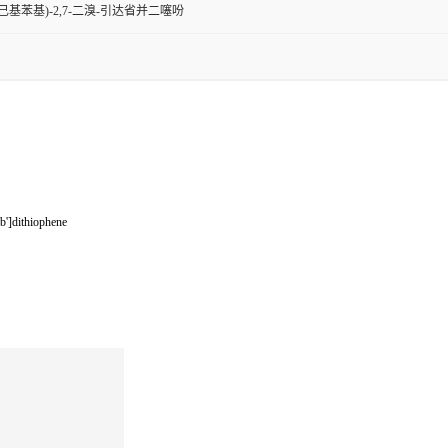
四(4-己基苯基)-2,7-二溴-引达省并二噻吩
b']dithiophene