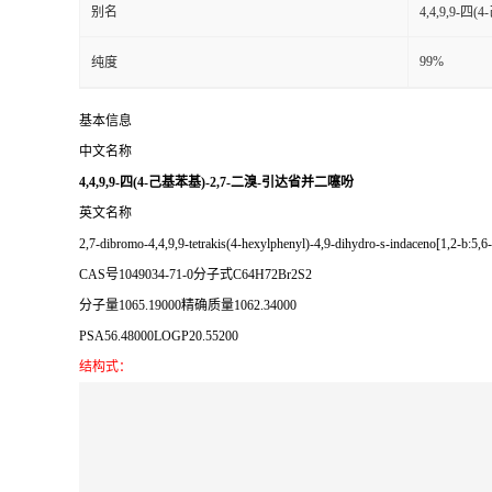
别名
4,4,9,9-
99%
纯度
基本信息
中文名称
4,4,9,9-四(4-己基苯基)-2,7-二溴-引达省并二噻吩
英文名称
2,7-dibromo-4,4,9,9-tetrakis(4-hexylphenyl)-4,9-dihydro-s-indaceno[1,2-b:5,6-
CAS号
1049034-71-0
分子式
C64H72Br2S2
分子量
1065.19000
精确质量
1062.34000
PSA
56.48000
LOGP
20.55200
结构式：