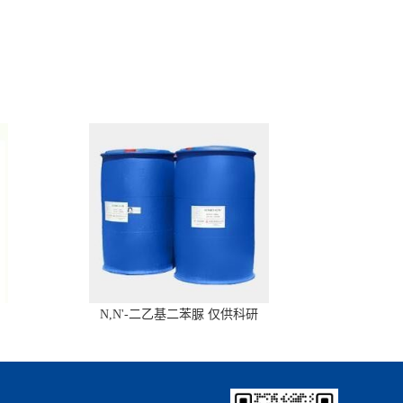
N,N'-二乙基二苯脲 仅供科研