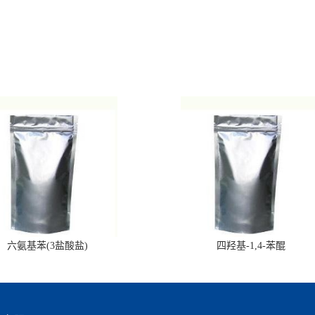
六氨基苯(3盐酸盐)
四羟基-1,4-苯醌