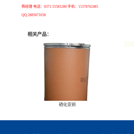
杨经理 电话：0371-55581280 手机：15378762485
QQ:2885671658
相关产品：
硒化亚铜