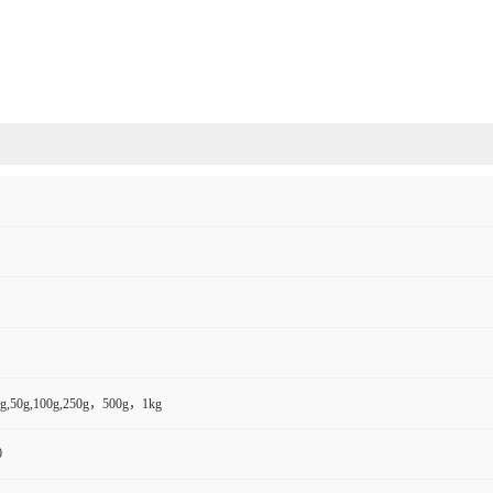
,50g,100g,250g，500g，1kg
0