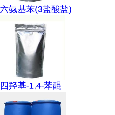
六氨基苯(3盐酸盐)
四羟基-1,4-苯醌